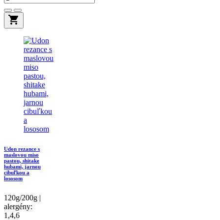
shopping_cart
Udon rezance s
maslovou miso
pastou, shitake
hubami, jarnou
cibuľkou a
lososom
120g/200g |
alergény:
1,4,6