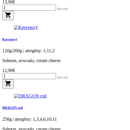
13,90€
shopping_cart
Krevetový
120g/200g | alergény: 1,11,2
Salmon, avocado, cream cheese
12,90€
shopping_cart
DRAGON roll
250g | alergény: 1,3,4,6,10,11
Salmon, avocado, cream cheese