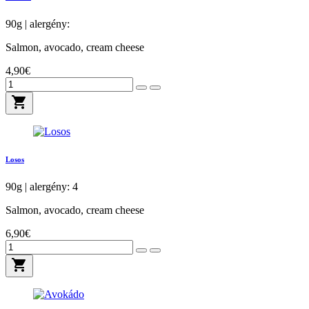
90g | alergény:
Salmon, avocado, cream cheese
4,90€
shopping_cart
Losos
90g | alergény: 4
Salmon, avocado, cream cheese
6,90€
shopping_cart