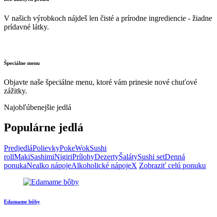
V našich výrobkoch nájdeš len čisté a prírodne ingrediencie - žiadne
prídavné látky.
Špeciálne menu
Objavte naše špeciálne menu, ktoré vám prinesie nové chuťové
zážitky.
Najobľúbenejšie jedlá
Populárne jedlá
Predjedlá
Polievky
Poke
Wok
Sushi
roll
Maki
Sashimi
Nigiri
Prílohy
Dezerty
Šaláty
Sushi set
Denná
ponuka
Nealko nápoje
Alkoholické nápoje
X
Zobraziť celú ponuku
Edamame bôby