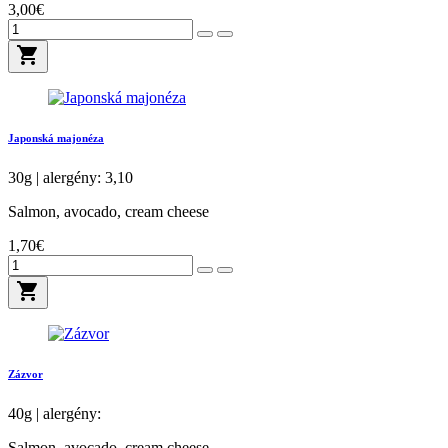
3,00€
shopping_cart
Japonská majonéza
30g | alergény: 3,10
Salmon, avocado, cream cheese
1,70€
shopping_cart
Zázvor
40g | alergény:
Salmon, avocado, cream cheese