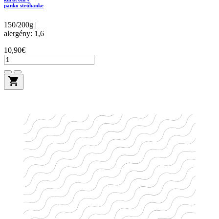
panko strúhanke
150/200g |
alergény: 1,6
10,90€
shopping_cart