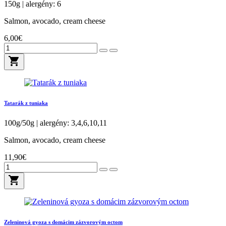
150g | alergény: 6
Salmon, avocado, cream cheese
6,00€
shopping_cart
Tatarák z tuniaka
100g/50g | alergény: 3,4,6,10,11
Salmon, avocado, cream cheese
11,90€
shopping_cart
Zeleninová gyoza s domácim zázvorovým octom