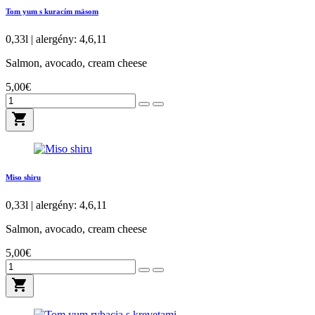
Tom yum s kuracím mäsom
0,33l | alergény: 4,6,11
Salmon, avocado, cream cheese
5,00€
shopping_cart
Miso shiru
0,33l | alergény: 4,6,11
Salmon, avocado, cream cheese
5,00€
shopping_cart