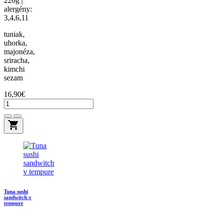
220g |
alergény:
3,4,6,11
tuniak,
uhorka,
majonéza,
sriracha,
kimchi
sezam
16,90€
shopping_cart
Tuna sushi
sandwitch v
tempure