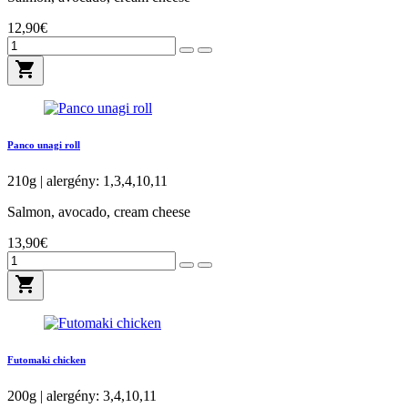
12,90€
shopping_cart
Panco unagi roll
210g | alergény: 1,3,4,10,11
Salmon, avocado, cream cheese
13,90€
shopping_cart
Futomaki chicken
200g | alergény: 3,4,10,11