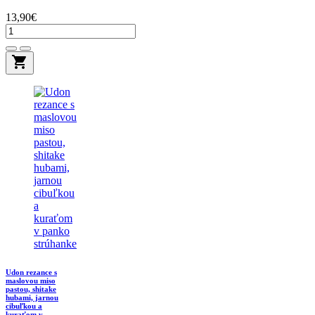
13,90€
shopping_cart
Udon rezance s
maslovou miso
pastou, shitake
hubami, jarnou
cibuľkou a
kuraťom v