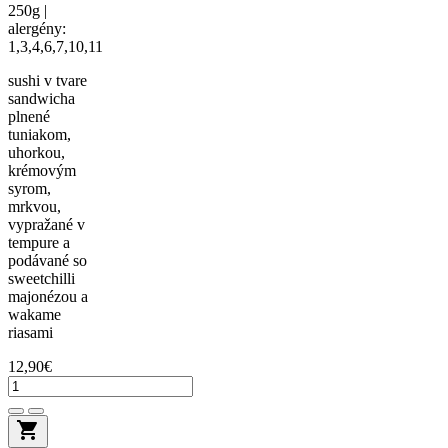
250g |
alergény:
1,3,4,6,7,10,11
sushi v tvare
sandwicha
plnené
tuniakom,
uhorkou,
krémovým
syrom,
mrkvou,
vypražané v
tempure a
podávané so
sweetchilli
majonézou a
wakame
riasami
12,90€
shopping_cart