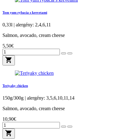
Tom yum rybacia s krevetami
0,33l | alergény: 2,4,6,11
Salmon, avocado, cream cheese
5,50€
shopping_cart
Teriyaky chicken
150g/300g | alergény: 3,5,6,10,11,14
Salmon, avocado, cream cheese
10,90€
shopping_cart