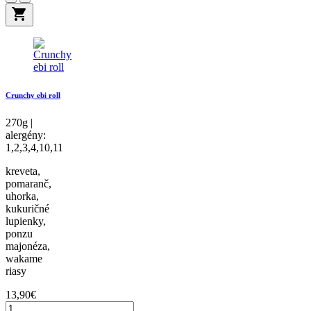
shopping_cart
Crunchy ebi roll
270g |
alergény:
1,2,3,4,10,11
kreveta,
pomaranč,
uhorka,
kukuričné
lupienky,
ponzu
majonéza,
wakame
riasy
13,90€