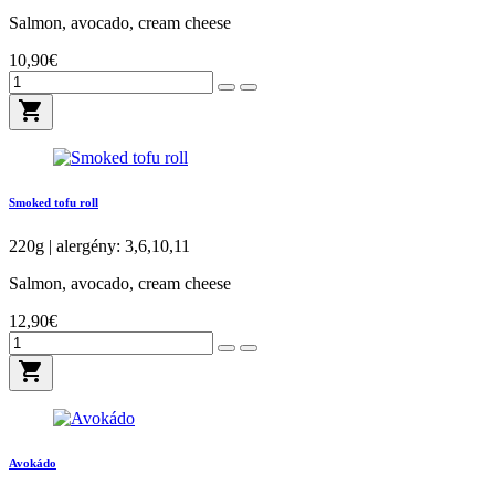
Salmon, avocado, cream cheese
10,90€
shopping_cart
Smoked tofu roll
220g | alergény: 3,6,10,11
Salmon, avocado, cream cheese
12,90€
shopping_cart
Avokádo