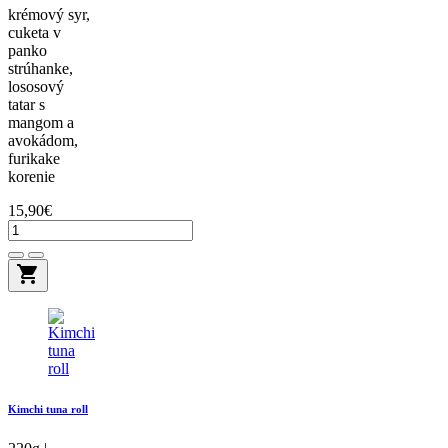
krémový syr,
cuketa v
panko
strúhanke,
lososový
tatar s
mangom a
avokádom,
furikake
korenie
15,90€
shopping_cart
Kimchi tuna roll