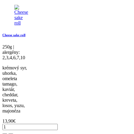
Cheese sake roll
250g |
alergény:
2,3,4,6,7,10
krémový syr,
uhorka,
omeleta
tamago,
kaviár,
cheddar,
kreveta,
losos, yuzu,
majonéza
13,90€