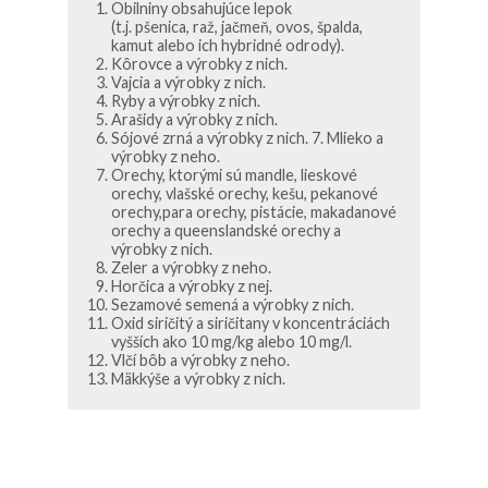
Obilniny obsahujúce lepok
(t.j. pšenica, raž, jačmeň, ovos, špalda,
kamut alebo ich hybridné odrody).
Kôrovce a výrobky z nich.
Vajcia a výrobky z nich.
Ryby a výrobky z nich.
Arašidy a výrobky z nich.
Sójové zrná a výrobky z nich. 7. Mlieko a
výrobky z neho.
Orechy, ktorými sú mandle, lieskové
orechy, vlašské orechy, kešu, pekanové
orechy,para orechy, pistácie, makadanové
orechy a queenslandské orechy a
výrobky z nich.
Zeler a výrobky z neho.
Horčica a výrobky z nej.
Sezamové semená a výrobky z nich.
Oxid siričitý a siričitany v koncentráciách
vyšších ako 10 mg/kg alebo 10 mg/l.
Vlčí bôb a výrobky z neho.
Mäkkýše a výrobky z nich.