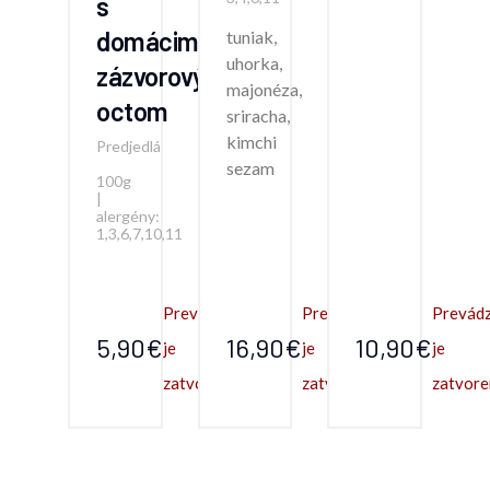
s
domácim
tuniak,
uhorka,
zázvorovým
majonéza,
octom
sriracha,
kimchi
Predjedlá
sezam
100g
|
alergény:
1,3,6,7,10,11
Prevádzka
Prevádzka
Prevád
5,90€
16,90€
10,90€
je
je
je
zatvorená.
zatvorená.
zatvore