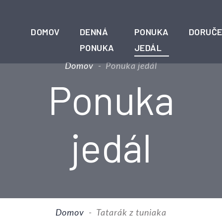
DOMOV
DENNÁ
PONUKA
DORUČE
PONUKA
JEDÁL
Domov
-
Ponuka jedál
Ponuka
jedál
Domov
-
Tatarák z tuniaka