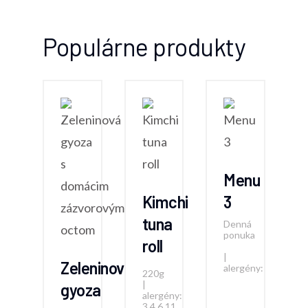
Populárne produkty
Menu
Kimchi
3
tuna
Denná
ponuka
roll
|
Zeleninová
alergény:
220g
|
gyoza
alergény:
3,4,6,11