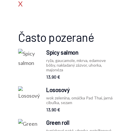
X
Často pozerané
Spicy salmon
ryža, gaucamole, mkrva, edamove
bôby, nakladaný zázvor, uhorka,
majonéza
13,90 €
Lososový
wok zelenina, omáčka Pad Thai, jarná
cibuľka, sezam
13,90 €
Green roll
tuniakové paté, uhorka, petržlenová