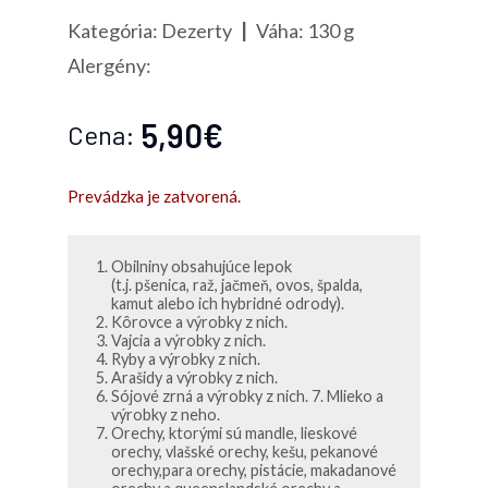
Kategória: Dezerty
|
Váha: 130 g
Alergény:
5,90€
Cena:
Prevádzka je zatvorená.
Obilniny obsahujúce lepok
(t.j. pšenica, raž, jačmeň, ovos, špalda,
kamut alebo ich hybridné odrody).
Kôrovce a výrobky z nich.
Vajcia a výrobky z nich.
Ryby a výrobky z nich.
Arašidy a výrobky z nich.
Sójové zrná a výrobky z nich. 7. Mlieko a
výrobky z neho.
Orechy, ktorými sú mandle, lieskové
orechy, vlašské orechy, kešu, pekanové
orechy,para orechy, pistácie, makadanové