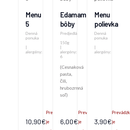
Menu
Edamame
Menu
5
bôby
polievka
Denná
Predjedlá
Denná
ponuka
ponuka
150g
|
|
|
alergény:
alergény:
alergény:
6
(Cesnaková
pasta,
čili,
hrubozrnná
soľ)
Prevádzka
Prevádzka
Prevádzk
10,90€
6,00€
3,90€
je
je
je