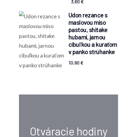
3,60 €
Udon rezance s
maslovou miso
pastou, shitake
hubami, jarnou
cibuľkou a kuraťom
v panko strúhanke
10,90 €
Otváracie hodiny