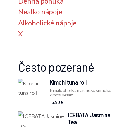
Denná ponuka
Nealko nápoje
Alkoholické nápoje
X
Často pozerané
Kimchi tuna roll
tuniak, uhorka, majonéza, sriracha,
kimchi sezam
16,90 €
ICEBATA Jasmine
Tea