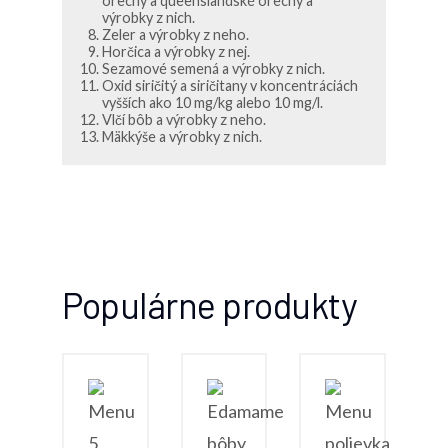
orechy a queenslandské orechy a
výrobky z nich.
Zeler a výrobky z neho.
Horčica a výrobky z nej.
Sezamové semená a výrobky z nich.
Oxid siričitý a siričitany v koncentráciách
vyšších ako 10 mg/kg alebo 10 mg/l.
Vlčí bôb a výrobky z neho.
Mäkkýše a výrobky z nich.
Populárne produkty